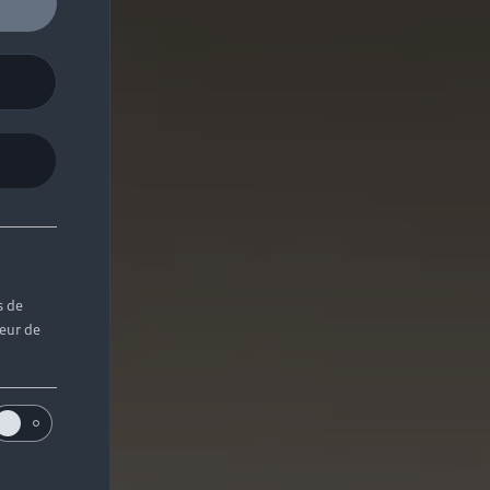
s de
teur de