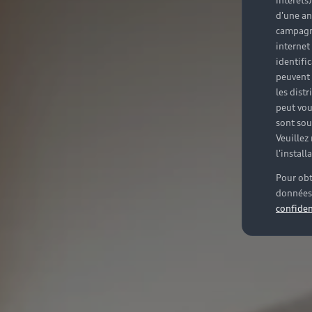
intérêts
d'une an
campagne
internet
identifi
peuvent 
les dist
peut vou
sont souv
Veuillez
l'instal
Pour obt
données 
confiden