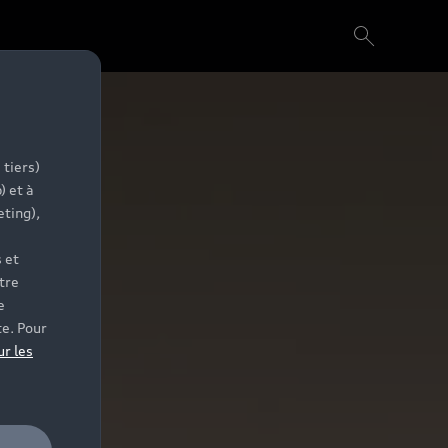
 tiers)
) et à
eting),
 et
tre
e
te. Pour
ur les