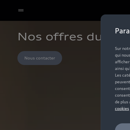
Para
Nos offres du m
Sur notr
qui nous
Nous contacter
affiche
ainsi qu
Les caté
peuvent
consent
consent
de plus
cookies