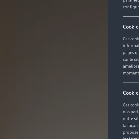
paramètr
configura
Cookie
Ces cook
informat
pages qu
sur le si
améliore
moment r
Cookie
Ces cook
nos part
notre si
la façon
proposer