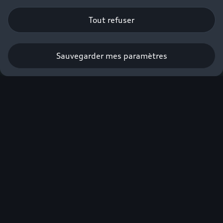
Tout refuser
Sauvegarder mes paramètres
Obtenir une offre
Audi, sans
compromis.
Plus de 900 km
d'autonomie